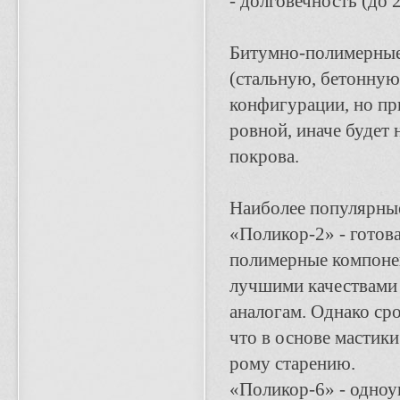
- долговечность (до 2
Битумно-полимерные
(стальную, бетонную
конфигурации, но пр
ровной, иначе будет
покрова.
Наиболее популярные
«Поликор-2» - готов
полимерные компонен
лучшими ка­чествами
аналогам. Однако сро
что в основе мастик
рому старению.
«Поликор-6» - одноу