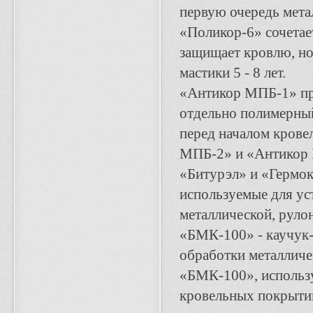
первую очередь мета
«Поли­кор-6» сочетае
защищает кровлю, но
мастики 5 - 8 лет.
«Антикор МПБ-1» пр
отдельно полимерный
перед началом кров
МПБ-2» и «Антикор
«Битурэл» и «Гермок
используемые для ус
металличе­ской, руло
«БМК-100» - каучук-
обработки металлич
«БМК-100», использу
кровельных по­крыти