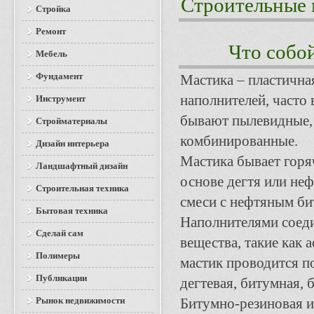
Строительные 
Стройка
Ремонт
Что собой
Мебель
Фундамент
Мастика – пластична
наполнителей, часто 
Инструмент
бывают пылевидные, 
Стройматериалы
комбинированные.
Дизайн интерьера
Мастика бывает горя
Ландшафтный дизайн
основе дегтя или неф
Строительная техника
смеси с нефтяным би
Бытовая техника
Наполнителями соед
Сделай сам
вещества, такие как 
Полимеры
мастик проводится п
Публикации
дегтевая, битумная, 
Рынок недвижимости
Битумно-резиновая и