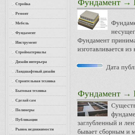
Фундамент
→ К
Стройка
Ремонт
Фундаме
Мебель
несущег
Фундамент
Фундамент принимае
Инструмент
изготавливается из 
Стройматериалы
Дизайн интерьера
Дата публи
Ландшафтный дизайн
Строительная техника
Бытовая техника
Фундамент
→ К
Сделай сам
Существ
Полимеры
фундаме
Публикации
заглубленный и ле
Рынок недвижимости
бывает сборным и 