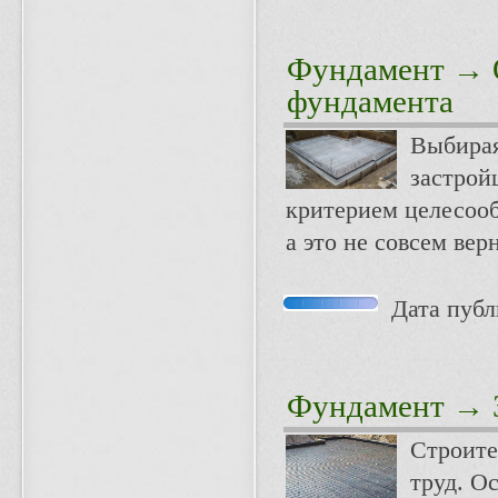
Фундамент
→ О
фундамента
Выбирая
застрой
критерием целесооб
а это не совсем вер
Дата публи
Фундамент
→ З
Строите
труд. О