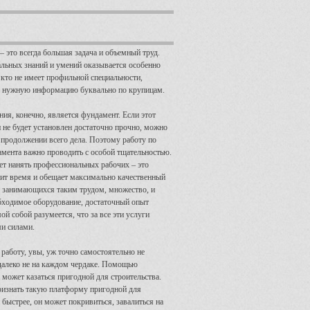
– это всегда большая задача и объемный труд.
альных знаний и умений оказывается особенно
кто не имеет профильной специальности,
ь нужную информацию буквально по крупицам.
ия, конечно, является фундамент. Если этот
 не будет установлен достаточно прочно, можно
продолжении всего дела. Поэтому работу по
мента важно проводить с особой тщательностью.
т нанять профессиональных рабочих – это
мит время и обещает максимально качественный
, занимающихся таким трудом, множество, и
бходимое оборудование, достаточный опыт
й собой разумеется, что за все эти услуги
ми силами.
 работу, увы, уж точно самостоятельно не
далеко не на каждом чердаке. Помощью
 может казаться пригодной для строительства.
Признать такую платформу пригодной для
 быстрее, он может покривиться, завалиться на