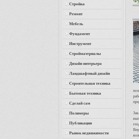
Ф
Стройка
Ремонт
Мебель
Фундамент
Инструмент
Стройматериалы
Дизайн интерьера
Ландшафтный дизайн
Строительная техника
поз
Бытовая техника
раб
при
Сделай сам
Полимеры
Зак
вып
Публикации
гео
Вну
Рынок недвижимости
воз