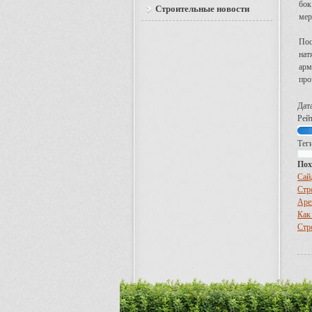
бок
Строительные новости
мер
Пос
нат
арм
про
Дат
Рейт
Теги
Пох
Сай
Стр
Аре
Как
Стр