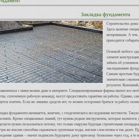
ундамент
Закладка фундамента
Строительство дома 
Здесь наличие специ
неоценимым. А тем, 
приходится собират
Основой любого здан
элемент конструкции
забыть об успешном 
закладыванию фунда
Самым простым буде
значительно сэконо
результат. Компаний
накомиться с ними можно даже в интернете. Специализированные фирмы имеют все нео
оты, сплоченную рабочую команду, могут предоставить гарантию на работы. Однако, само
дется платить. Если же лишних средств нет, то можно осторожно браться за работу свои
ладка фундамента начинается, конечно, с геодезического исследования местности. Такую
олнить. Кроме специальных знаний, тут нужны редкие инструменты, которые валяются 
дезиста нужно пользоваться потому, что только снаружи будущая строительная площадка
три же вполне способны скрываться грунтовые воды, мягкие слои почвы и так далее. 
ведения здания – значит подписать будущему дому приговор: буквально через год, а то и