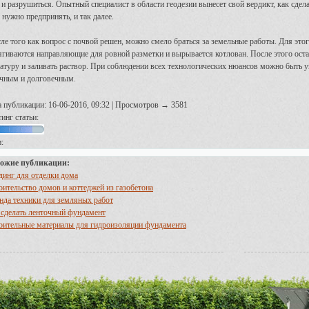
 и разрушиться. Опытный специалист в области геодезии вынесет свой вердикт, как сдел
 нужно предпринять, и так далее.
ле того как вопрос с почвой решен, можно смело браться за земельные работы. Для эт
ягиваются направляющие для ровной разметки и вырывается котлован. После этого оста
атуру и заливать раствор. При соблюдении всех технологических нюансов можно быть у
чным и долговечным.
а публикации: 16-06-2016, 09:32 | Просмотров → 3581
инг статьи:
:
ожие публикации:
динг для отделки дома
оительство домов и коттеджей из газобетона
нда техники для земляных работ
 сделать ленточный фундамент
оительные материалы для гидроизоляции фундамента