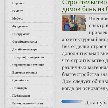
Строительство
Стройка
домов бань из 
Ремонт
Внешняя
Мебель
спектр 
Фундамент
привлек
Инструмент
архитектурный анс
Стройматериалы
Без отделки строени
Дизайн интерьера
дополнительная вне
Ландшафтный дизайн
что строительство 
Строительная техника
различных материало
Бытовая техника
благоустройства зда
Сделай сам
Дом следует обшива
когда он основатель
Полимеры
Публикации
Дата публи
Рынок недвижимости