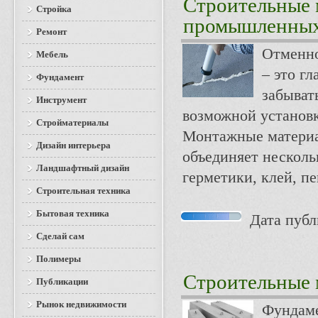
Строительные 
Стройка
промышленных 
Ремонт
Отменно
Мебель
– это гл
Фундамент
забыват
Инструмент
возможной установ
Стройматериалы
Монтажные материал
Дизайн интерьера
объединяет несколь
Ландшафтный дизайн
герметики, клей, пе
Строительная техника
Бытовая техника
Дата публи
Сделай сам
Полимеры
Строительные 
Публикации
Рынок недвижимости
Фундаме