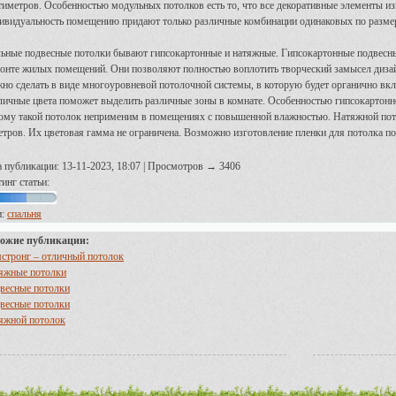
тиметров. Особенностью модульных потолков есть то, что все декоративные элементы 
ивидуальность помещению придают только различные комбинации одинаковых по разме
ьные подвесные потолки бывают гипсокартонные и натяжные. Гипсокартонные подвесны
онте жилых помещений. Они позволяют полностью воплотить творческий замысел диза
но сделать в виде многоуровневой потолочной системы, в которую будет органично вкл
личные цвета поможет выделить различные зоны в комнате. Особенностью гипсокартонног
ому такой потолок неприменим в помещениях с повышенной влажностью. Натяжной по
етров. Их цветовая гамма не ограничена. Возможно изготовление пленки для потолка п
а публикации: 13-11-2023, 18:07 | Просмотров → 3406
инг статьи:
и:
спальня
ожие публикации:
стронг – отличный потолок
яжные потолки
весные потолки
весные потолки
яжной потолок