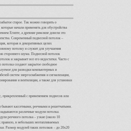
забытое старое. Так можно говорить о
 которые начали применять для обустройства
внем Египте, а древние римляне довели это
шенства. Современный подвесной потолок –
ция, которая в декоративных целях
новному потолку и служит для улучшения
ния стороннего шума. Подвесной потолок
толок и закрывает все его недостатки. Часто с
 потолка создают закрытое свободное
льзуемое для разводки компьютерных и
абелей систем энергоснабжения и сигнализации,
онирования и вентиляции, а также для установки
с, прикрепленный с применением подвесов или
и бывают кассетными, реечными и решетчатыми.
кладываются различные модули потолка.
ли реечного потолка – узкие (около 10
к правило, в небольших неотапливаемых
и. Размер модулей таких потолков – до 20x20