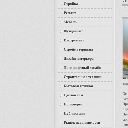
Ди
Стройка
Ремонт
Мебель
Фундамент
Инструмент
Стройматериалы
Дизайн интерьера
Ландшафтный дизайн
Строительная техника
эле
Бытовая техника
Осн
Сделай сам
нап
Полимеры
При
Кар
Публикации
Наи
сан
Рынок недвижимости
пом