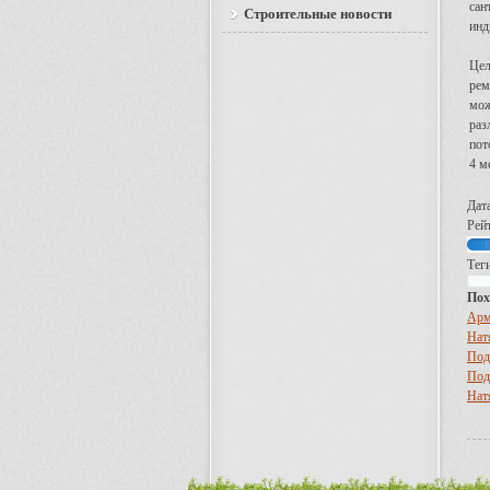
сан
Строительные новости
инд
Цел
рем
мож
раз
пот
4 м
Дат
Рейт
Тег
Пох
Арм
Нат
Под
Под
Нат