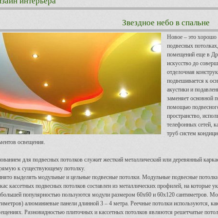
зайн интерьера
Звездное небо в спальне
Новое – это хорошо 
подвесных потолках,
помещений еще в Дре
искусство до совер
отделочная конструк
подвешивается к ос
акустики и подавле
заменяет основной по
помощью подвесного
пространство, испо
телефонных сетей, к
труб систем кондици
ментов освещения.
ованием для подвесных потолков служит жесткий металлический или деревянный карка
рямую к существующему потолку.
нято выделять модульные и цельные подвесные потолки. Модульные подвесные потолк
кас кассетных подвесных потолков составлен из металлических профилей, на которые у
большей популярностью пользуются модули размером 60x60 и 60x120 сантиметров. Моду
тиметров) алюминиевые панели длинной 3 – 4 метра. Реечные потолки используются, ка
ещениях. Разновидностью плиточных и кассетных потолков являются решетчатые потолк