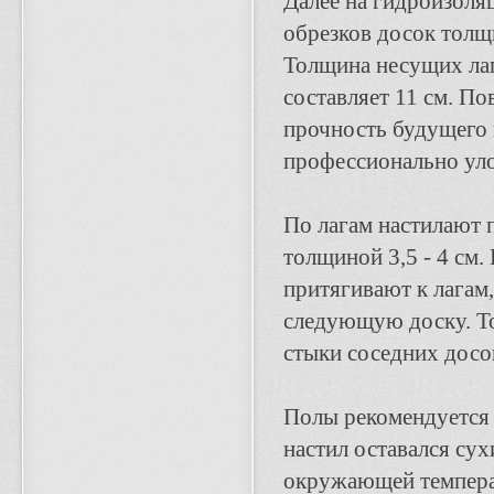
Далее на гидроизоля
обрезков досок толщ
Толщина несущих лаг
составляет 11 см. П
прочность будущего п
профессионально уло
По лагам настилают 
толщиной 3,5 - 4 см.
притягивают к лагам,
следующую доску. То
стыки соседних досок
Полы рекомендуется 
настил оставался су
окружающей температ