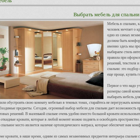
ебель
Выбрать мебель для спальни
Мебель в спальню, к
человек мечтает о к
одно из самых неза
должна быть комфор
именно здесь мы пр
выбираем стиль инте
правила при оформле
решений, текстиля и
спальни: это подбор
еще проще, купить г
Первое о что надо у
размеры самой комн
выбирать мебель для
или обустроить свою комнату мебелью в темных тонах, старайтесь не перегружать комн
бходимые предметы. Сегодня, огромный выбор мебели для спальни дает возможность пр
товых решений. В маленькой спальне очень удобно вместо большой кровати использоват
 откидные кровати, которые в любой момент можно поднять и освободить пространст
 спальное место является наличие ортопедического матраса, которые обеспечит вам ко
ме кровати, в наше время, одним из самых незаменимых предметов интерьера спальни 