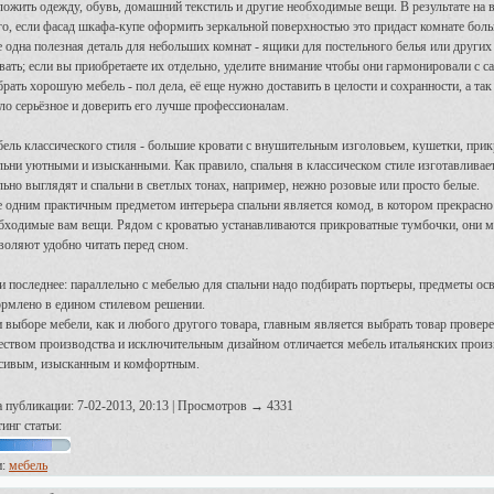
ложить одежду, обувь, домашний текстиль и другие необходимые вещи. В результате на 
го, если фасад шкафа-купе оформить зеркальной поверхностью это придаст комнате больш
 одна полезная деталь для небольших комнат - ящики для постельного белья или других
вать; если вы приобретаете их отдельно, уделите внимание чтобы они гармонировали с с
рать хорошую мебель - пол дела, её еще нужно доставить в целости и сохранности, а так
ело серьёзное и доверить его лучше профессионалам.
ель классического стиля - большие кровати с внушительным изголовьем, кушетки, при
льни уютными и изысканными. Как правило, спальня в классическом стиле изготавливаетс
льно выглядят и спальни в светлых тонах, например, нежно розовые или просто белые.
 одним практичным предметом интерьера спальни является комод, в котором прекрасно 
бходимые вам вещи. Рядом с кроватью устанавливаются прикроватные тумбочки, они м
воляют удобно читать перед сном.
и последнее: параллельно с мебелью для спальни надо подбирать портьеры, предметы осв
рмлено в едином стилевом решении.
 выборе мебели, как и любого другого товара, главным является выбрать товар прове
еством производства и исключительным дизайном отличается мебель итальянских произв
сивым, изысканным и комфортным.
а публикации: 7-02-2013, 20:13 | Просмотров → 4331
инг статьи:
и:
мебель