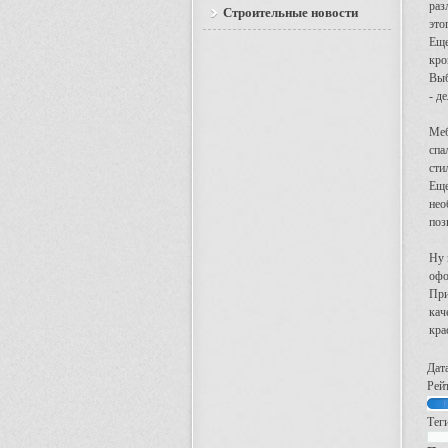
раз
Строительные новости
это
Еще
кро
Выб
- д
Меб
спа
сти
Еще
нео
поз
Ну 
офо
При
кач
кра
Дат
Рейт
Тег