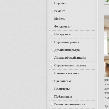
М
Стройка
Ремонт
Мебель
Фундамент
Инструмент
Стройматериалы
Дизайн интерьера
Ландшафтный дизайн
Строительная техника
Бытовая техника
реш
Сделай сам
нео
Полимеры
цве
или
Публикации
под
Рынок недвижимости
Кро