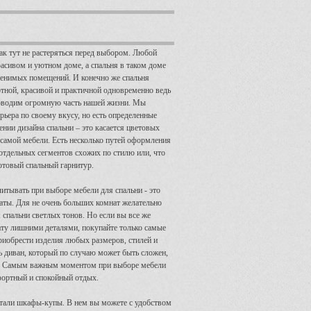
ак тут не растеряться перед выбором. Любой
расивом и уютном доме, а спальня в таком доме
менимых помещений. И конечно же спальня
тной, красивой и практичной одновременно ведь
оводим огромную часть нашей жизни. Мы
рьера по своему вкусу, но есть определенные
нии дизайна спальни – это касается цветовых
 самой мебели. Есть несколько путей оформления
 отдельных сегментов схожих по стилю или, что
отовый спальный гарнитур.
читывать при выборе мебели для спальни - это
аты. Для не очень больших комнат желательно
 спальни светлых тонов. Но если вы все же
ату лишними деталями, покупайте только самые
иобрести изделия любых размеров, стилей и
ь диван, который по случаю может быть сложен,
во. Самым важным моментом при выборе мебели
мфортный и спокойный отдых.
стали шкафы-купы. В нем вы можете с удобством