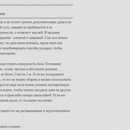
ми
т и не хотите тратить дополнительные деньги на
й сути, ламинат не прибивается и не
ерхности, а «плавает» над ней. В продаже
окрытия - клеевой и замковый. Сам пол можно
му: по диагонали комнаты, вдоль окон или
и скомбинировать способы укладки, чтобы
 помещение.
одготовить поверхность пола. Основание
м, сухим, чистым и абсолютно ровным.
 не более 2 мм на 2 м. Если вы укладываете
, то его не нужно убирать и можно использовать
другом виде пола нужно уложить изолирующую
оследите, чтобы пленка заходила одна на другую
 см и приклейте концы самоклейкой. Если вы
овень шума, то положите на пленку
ставьте его не распакованным в подготовленном
ывать сложнее.