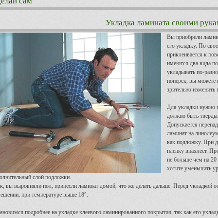
елай сам
Укладка ламината своими рука
Вы приобрели ламина
его укладку. По свое
приклеивается к пов
имеются два вида п
укладывать по-разно
поперек, вы можете 
зрительно изменить
Для укладки нужно п
должно быть тверды
Допускается перепад
ламинат на линолеум
как подложку. При 
пленку внахлест. Пр
не больше чем на 20
хотите уменьшить ур
олнительный слой подложки.
к, вы выровняли пол, принесли ламинат домой, что же делать дальше. Перед укладкой о
ещении, при температуре выше 18°.
ановимся подробнее на укладке клеевого ламинированного покрытия, так как его уклад