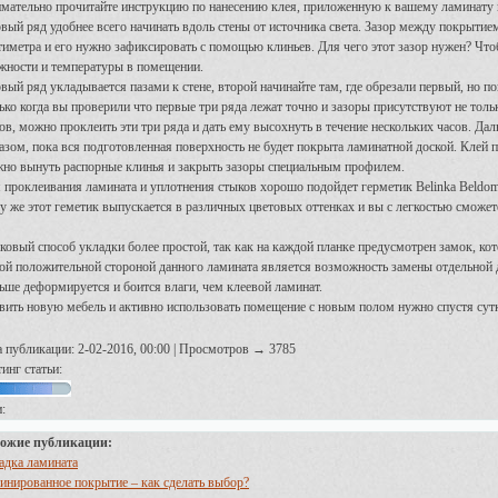
мательно прочитайте инструкцию по нанесению клея, приложенную к вашему ламинату 
вый ряд удобнее всего начинать вдоль стены от источника света. Зазор между покрытие
тиметра и его нужно зафиксировать с помощью клиньев. Для чего этот зазор нужен? Что
жности и температуры в помещении.
вый ряд укладывается пазами к стене, второй начинайте там, где обрезали первый, но по
ько когда вы проверили что первые три ряда лежат точно и зазоры присутствуют не толь
ов, можно проклеить эти три ряда и дать ему высохнуть в течение нескольких часов. Д
азом, пока вся подготовленная поверхность не будет покрыта ламинатной доской. Клей п
но вынуть распорные клинья и закрыть зазоры специальным профилем.
 проклеивания ламината и уплотнения стыков хорошо подойдет герметик Belinka Beldom 
у же этот геметик выпускается в различных цветовых оттенках и вы с легкостью сможет
ковый способ укладки более простой, так как на каждой планке предусмотрен замок, ко
ой положительной стороной данного ламината является возможность замены отдельной д
ьше деформируется и боится влаги, чем клеевой ламинат.
вить новую мебель и активно использовать помещение с новым полом нужно спустя сутк
а публикации: 2-02-2016, 00:00 | Просмотров → 3785
инг статьи:
:
ожие публикации:
адка ламината
инированное покрытие – как сделать выбор?