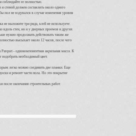
и соблюдайте ее полностью.
м и стеной должен составлять около одного
бы пол не вздувался в случае изменения уровня
ка не выложите три ряда, клей не используете.
ко вдоль стен, но и у дверных проемов и других
альше нужно продолжать действовать таким же
олностью высыхает около 12 часов, после чего
Parquet - однокомпонентная акрильная масса. К
е подобрать необходимый цвет.
торым легко можно соединить две планки. Еще
оски и ремонт части пола. Но это покрытие
и после окончания строительных работ.