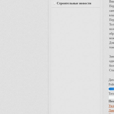
Вни
Строительные новости
Пер
сан
вла
Пер
Тол
пол
обр
мож
Для
том
Зам
одн
бол
Ста
Дат
Рейт
Теги
Пох
Укл
Лам