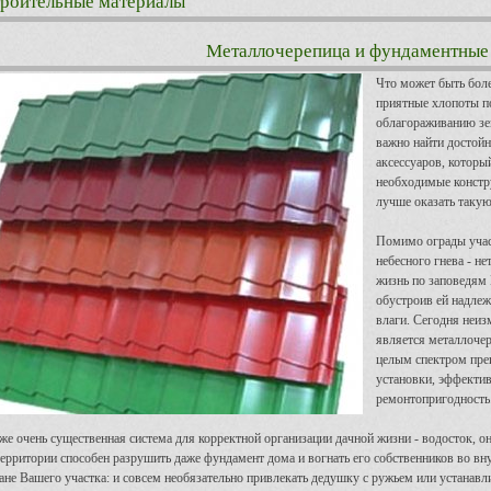
роительные материалы
Металлочерепица и фундаментные
Что может быть бол
приятные хлопоты п
облагораживанию зе
важно найти достой
аксессуаров, которы
необходимые констру
лучше оказать такую
Помимо ограды участ
небесного гнева - не
жизнь по заповедям 
обустроив ей надле
влаги. Сегодня неи
является металлоче
целым спектром пре
установки, эффектив
ремонтопригодность
же очень существенная система для корректной организации дачной жизни - водосток, о
территории способен разрушить даже фундамент дома и вогнать его собственников во в
ане Вашего участка: и совсем необязательно привлекать дедушку с ружьем или устанав