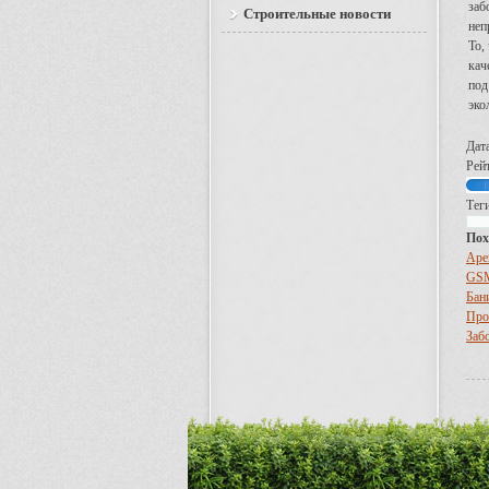
заб
Строительные новости
неп
То,
кач
под
эко
Дат
Рейт
Теги
Пох
Аре
GSM
Бан
Про
Заб