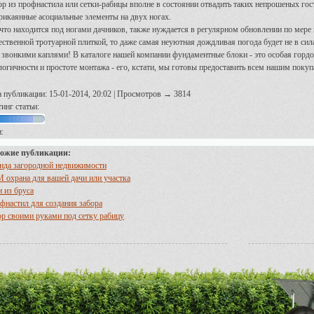
ор из профнастила или сетки-рабицы вполне в состоянии отвадить таких непрошеных гост
рикаянные асоциальные элементы на двух ногах.
 что находится под ногами дачников, также нуждается в регулярном обновлении по мере 
ественной тротуарной плиткой, то даже самая неуютная дождливая погода будет не в 
 звонкими каплями! В каталоге нашей компании фундаментные блоки - это особая гордос
логичности и простоте монтажа - его, кстати, мы готовы предоставить всем нашим покуп
а публикации: 15-01-2014, 20:02 | Просмотров → 3814
инг статьи:
:
ожие публикации:
нда загородной недвижимости
 охрана для вашей дачи или участка
и из бруса
фнастил для создания забора
ор своими руками под сетку рабицу