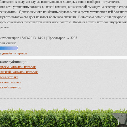
ближается к полу, а в случае использования холодных тонов наоборот – отдаляется.
ако если установить потолок в низкой комнате, окна которой выходят на северную сторон
се неуютной. Однако немного прибавить ей уюта можно путём установки в ней большого 
нцевого потолка его цвет не имеет большого значения. В высоком помещении прекрасно
ором сочетаются гипсокартон и натяжное полотно. Добавив в такой потолок внутреннюю
уально.
а публикации: 15-03-2013, 14:21 | Просмотров → 3205
инг статьи:
и:
дизайн интерьера
ожие публикации:
ираем натяжной потолок
кальный натяжной потолок
аска потолка
яжные потолки
яжной потолок