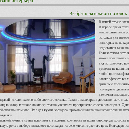
зайн интерьера
Выбрать натяжной потолок
В нашей стране натя
В первое время тако
непозволительной р
потолков уже никого
некоторых не по кар
недостатков такое п
Если за таким потол
может прослужить ва
вид потолочного пок
делается из поливин
любой цвет или факт
какого эффекта вы х
зрительно увеличит
помещение сделать 
увеличить площадь с
нцевый потолок какого-либо светлого оттенка. Также в наше время довольно часто можн
ощью которых также можно зрительно увеличить пространство своего помещения. Однако
ей спальной комнате. Ну а для кухни, коридора, прихожей или ванной использование на
 отделки.
пальной комнате лучше использовать полотна, сделанные из поливинихлорида, которые 
ьшую роль в выборе натяжного потолка для своего жилья играет его цвет. Благодаря ис