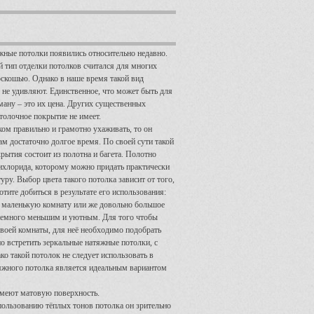
жные потолки появились относительно недавно.
й тип отделки потолков считался для многих
оскошью. Однако в наше время такой вид
 не удивляют. Единственное, что может быть для
ману – это их цена. Других существенных
отолочное покрытие не имеет.
ком правильно и грамотно ухаживать, то он
м достаточно долгое время. По своей сути такой
рытия состоит из полотна и багета. Полотно
ихлорида, которому можно придать практически
уру. Выбор цвета такого потолка зависит от того,
отите добиться в результате его использования:
ь маленькую комнату или же довольно большое
немного меньшим и уютным. Для того чтобы
воей комнаты, для неё необходимо подобрать
о встретить зеркальные натяжные потолки, с
 такой потолок не следует использовать в
тяжного потолка является идеальным вариантом
имеют матовую поверхность.
пользованию тёплых тонов потолка он зрительно