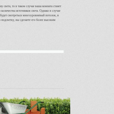
у света, то в таком случае ваша комната станет
количества источников света. Однако в случае
 будет смотреться многоуровневый потолок, в
 подсветку, вы сделаете его более высоким