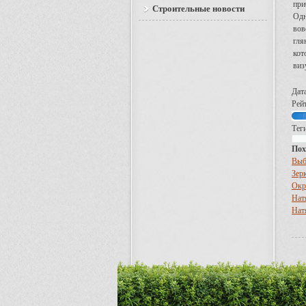
при
Строительные новости
Одн
вов
гля
кот
виз
Дат
Рейт
Тег
Пох
Выб
Зер
Окр
Нат
Нат