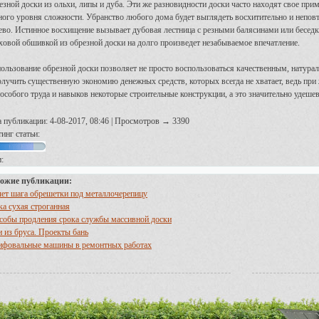
езной доски из ольхи, липы и дуба. Эти же разновидности доски часто находят свое при
ного уровня сложности. Убранство любого дома будет выглядеть восхитительно и неповт
ево. Истинное восхищение вызывает дубовая лестница с резными балясинами или беседк
ховой обшивкой из обрезной доски на долго произведет незабываемое впечатление.
ользование обрезной доски позволяет не просто воспользоваться качественным, натур
олучить существенную экономию денежных средств, которых всегда не хватает, ведь при
 особого труда и навыков некоторые строительные конструкции, а это значительно удеше
а публикации: 4-08-2017, 08:46 | Просмотров → 3390
инг статьи:
:
ожие публикации:
чет шага обрешетки под металлочерепицу
ка сухая строганная
собы продления срока службы массивной доски
и из бруса. Проекты бань
фовальные машины в ремонтных работах