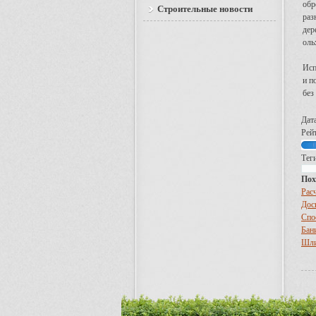
обр
Строительные новости
раз
дер
оль
Исп
и п
без
Дат
Рейт
Теги
Пох
Рас
Дос
Спо
Бан
Шли