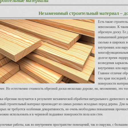
роительные материалы
Незаменимый строительный материал – до
Есть такие строител
невозможно. К таки
обрезную доску. Ее 
повышенной декорати
сколько в широких 
внутренних или нару
многофункционально
долгое время лидир
возведения каркасны
внутренних или нар
Главное отличие обр
что края последней,
поверхности материа
чее. Но естественно стоимость обрезной доски несколько дороже, но, несомненно, это тог
ка обрезная получается в результате механической обработки натурального древесного м
ный строительный материал производят из самых разных исходных пород дерева. Для н
орых не требуется особенная декоративность, но очень необходима повышенная прочность
можно использовать и в черновой подшивке поверхности пола или стен.
елочные работы, как во внутреннем пространстве помещений, так и снаружи, с больши