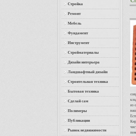
Ст
Стройка
Ремонт
Мебель
Фундамент
Инструмент
Стройматериалы
Дизайн интерьера
Ландшафтный дизайн
Строительная техника
Бытовая техника
сов
кла
Сделай сам
из 
Полимеры
ваш
Ест
Публикации
Кир
чис
Рынок недвижимости
пом