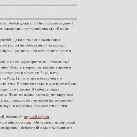
 в глубокой древности. Он упоминается даже в
использовали в восстановлении зданий после
ростой вид кирпича в использовании и
сырой кирпич (не обожженный), он широко
ше время практически во всех странах третьего
чше по своим характеристикам - обожженный
твенно. Обжигать кирпич начали еще в древнем
льзовали его и в древнем Риме, и при
в на Руси. Его изготавливали вручную и
ных печах. Кирпичная кладка и дом из него было
юдей того времени. И сейчас, в нашем
ьца. Но не это важно, важно то, что кирпичная
 в эксплуатации, он огнеупорен (изготовленный
ие звуки и насекомых, сохранит тепло и уют
ный, мостовой и
рядовой кирпич
.
 дизайнерских задач. Он является экологически
 комфортный, безопасный и здоровый климат в