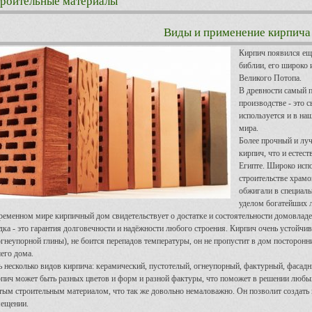
роительные материалы
Виды и применение кирпича
Кирпич появился ещё
библии, его широко 
Великого Потопа.
В древности самый п
производстве - это 
используется и в на
мира.
Более прочный и лу
кирпич, что и естес
Египте. Широко испо
строительстве храмо
обжигали в специаль
уделом богатейших л
ременном мире кирпичный дом свидетельствует о достатке и состоятельности домовладел
дка - это гарантия долговечности и надёжности любого строения. Кирпич очень устойчив
огнеупорной глины), не боится перепадов температуры, он не пропустит в дом посторонн
его дома.
ь несколько видов кирпича: керамический, пустотелый, огнеупорный, фактурный, фасад
пич может быть разных цветов и форм и разной фактуры, что поможет в решении любых
тым строительным материалом, что так же довольно немаловажно. Он позволит создать
ещении.