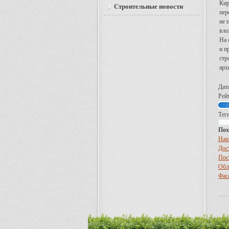
Кир
Строительные новости
пер
не 
вло
На 
и п
стр
арх
Дат
Рейт
Теги
Пох
Нар
Дос
Пос
Обл
Фас