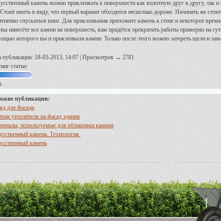
усственный камень можно приклеивать к поверхности как вплотную друг к другу, так и 
 Стоит иметь в виду, что первый вариант обходится несколько дороже. Начинать же стоит
тепенно спускаться вниз. Для приклеивания приложите камень к стене и некоторое время 
 вы нанесёте все камни на поверхность, вам придётся прекратить работы примерно на сут
ощью которого вы и приклеивали камни. Только после этого можно затереть щели и зама
а публикации: 18-03-2013, 14:07 | Просмотров → 2781
инг статьи:
:
ожие публикации:
яд для фасада
таж утеплителя на фасад здания
ериалы, используемые для облицовки камина
усственный камень. Технология.
усственный камень