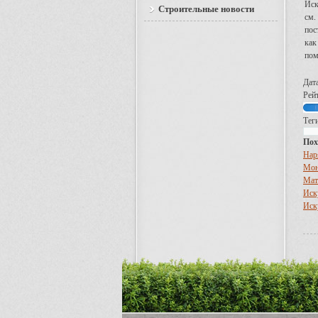
Иск
Строительные новости
см.
пос
как
пом
Дат
Рейт
Теги
Пох
Нар
Мон
Мат
Иск
Иск