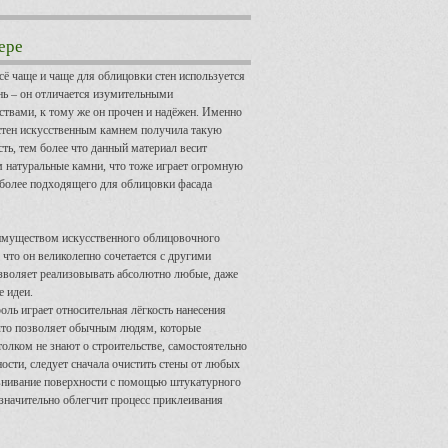
ере
сё чаще и чаще для облицовки стен используется
нь – он отличается изумительными
твами, к тому же он прочен и надёжен. Именно
стен искусственным камнем получила такую
ь, тем более что данный материал весит
 натуральные камни, что тоже играет огромную
иболее подходящего для облицовки фасада
муществом искусственного облицовочного
, что он великолепно сочетается с другими
озволяет реализовывать абсолютно любые, даже
 идеи.
оль играет относительная лёгкость нанесения
 что позволяет обычным людям, которые
толком не знают о строительстве, самостоятельно
ости, следует сначала очистить стены от любых
равнивание поверхности с помощью штукатурного
 значительно облегчит процесс приклеивания