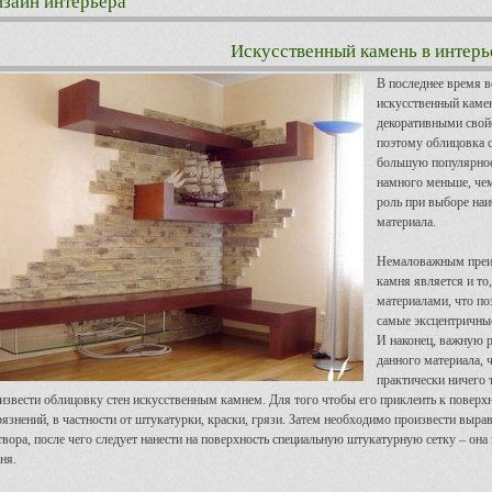
зайн интерьера
Искусственный камень в интерь
В последнее время в
искусственный каме
декоративными свойс
поэтому облицовка 
большую популярност
намного меньше, чем
роль при выборе на
материала.
Немаловажным преи
камня является и то
материалами, что п
самые эксцентричные
И наконец, важную р
данного материала,
практически ничего 
извести облицовку стен искусственным камнем. Для того чтобы его приклеить к поверхн
рязнений, в частности от штукатурки, краски, грязи. Затем необходимо произвести вы
твора, после чего следует нанести на поверхность специальную штукатурную сетку – она
ня.