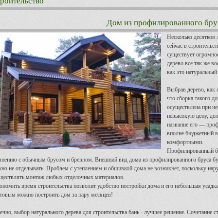
роительство
Дом из профилированного бру
Несколько десятков 
сейчас в строительс
существует огромное
дерево все так же в
как это натуральный
Выбрав дерево, как 
что сборка такого до
осуществлена при не
невысокую цену, дол
название его — про
вполне бюджетный ва
комфортными.
Профилированный б
внению с обычным брусом и бревном. Внешний вид дома из профилированного бруса буд
но не отделывать. Проблем с утеплением и обшивкой дома не возникнет, поскольку нар
ществлять монтаж любых отделочных материалов.
ономить время строительства позволит удобство постройки дома и его небольшая усадк
товым можно построить дом за пару месяцев!
ечно, выбор натурального дерева для строительства бань - лучшее решение. Сочетание с