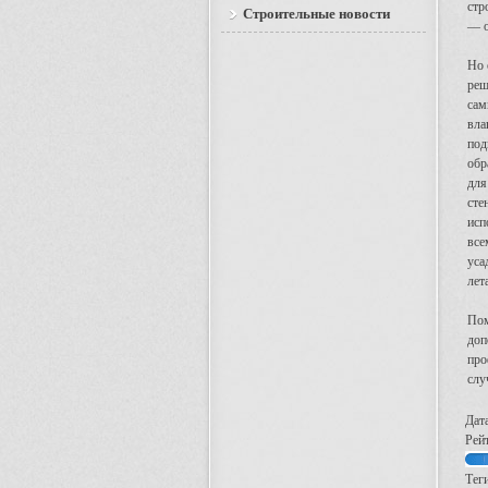
стр
Строительные новости
— о
Но 
реш
сам
вла
под
обр
для
сте
исп
все
уса
лет
Пом
доп
про
слу
Дат
Рейт
Теги