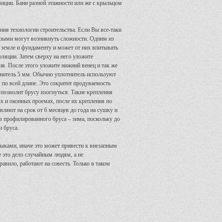
иции. Бани разной этажности или же с крыльцом
ния технологии строительства. Если Вы все-таки
орыми могут возникнуть сложности. Одним из
 земле и фундаменту и может от них впитывать
оляции. Затем сверху на него уложите
ия. После этого уложите нижний венец и так же
тнитель 5 мм. Обычно уплотнитель используют
 по всей длине. Это сократит продуваемость
 позволит брусу изогнуться. Такие крепления
ых и оконных проемах, после их крепления по
вляют на срок от 6 месяцев до года на сушку и
з профилированного бруса – зима, поскольку до
и бруса.
ыками, иначе это может привести к внезапным
 это дело случайным людям, а не
вило, работают на совесть. Только в таком