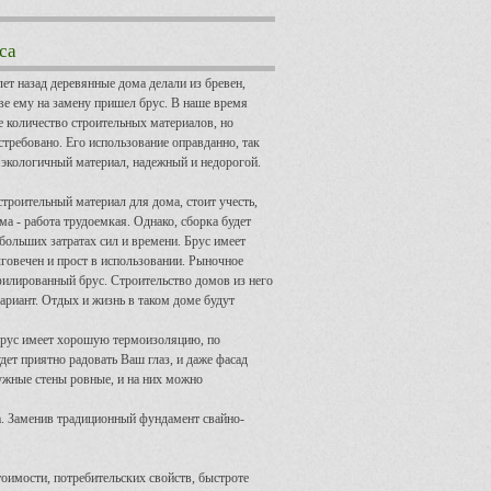
са
лет назад деревянные дома делали из бревен,
тве ему на замену пришел брус. В наше время
 количество строительных материалов, но
остребовано. Его использование оправданно, так
 экологичный материал, надежный и недорогой.
строительный материал для дома, стоит учесть,
ма - работа трудоемкая. Однако, сборка будет
больших затратах сил и времени. Брус имеет
говечен и прост в использовании. Рыночное
филированный брус. Строительство домов из него
риант. Отдых и жизнь в таком доме будут
рус имеет хорошую термоизоляцию, по
ет приятно радовать Ваш глаз, и даже фасад
ужные стены ровные, и на них можно
а. Заменив традиционный фундамент свайно-
тоимости, потребительских свойств, быстроте