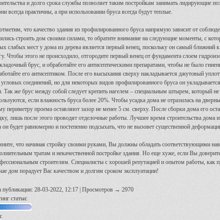
оительства и долго срока службы позволяет таким постройкам занимать лидирующие поз
ни всегда практичны, а при использовании бруса всегда будут теплые.
отметим, что качество здания из профилированного бруса напрямую зависит от соблюде
ились строить дом своими силами, то обратите внимание на следующие моменты, с кот
ых слабых мест у дома из дерева является первый венец, поскольку он самый ближний к
гу. Чтобы этого не происходило, отгородите первый венец от фундамента слоем гидроиз
кладочный брус, и обработайте его антисептическими препаратами, чтобы не было гниен
аботайте его антисептиком. После его высыхания сверху накладывается джутовый упло
 угловых соединений, но для некоторых видов профилированного бруса он укладывается
н. Так же брус между собой следует крепить нагелем – специальным штырем, который не
ользуются, если влажность бруса более 20%. Чтобы усадка дома не отразилась на дверн
му периметру проема оставляют зазор не менее 5 см. сверху. После сборки дома его оста
дку, лишь после этого проводят отделочные работы. Лучшее время строительства дома и
а он будет равномерно и постепенно подсыхать, что не вызовет существенной деформаци
ните, что начиная стройку своими руками, Вы должны обладать соответствующими нав
олнительным тратам и некачественной постройке здания. Но еще хуже, если Вы доверите
фессиональным строителям. Специалисты с хорошей репутацией и опытом работы, как пра
чае дом порадует Вас качеством и долгим сроком эксплуатации!
а публикации: 28-03-2022, 12:17 | Просмотров → 2970
инг статьи:
: