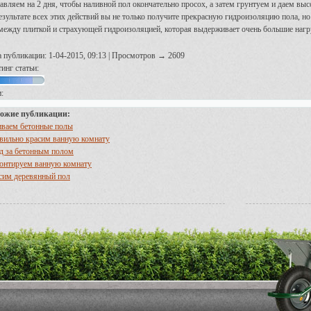
авляем на 2 дня, чтобы наливной пол окончательно просох, а затем грунтуем и даем выс
езультате всех этих действий вы не только получите прекрасную гидроизоляцию пола, 
между плиткой и страхующей гидроизоляцией, которая выдерживает очень большие нагру
а публикации: 1-04-2015, 09:13 | Просмотров → 2609
инг статьи:
:
ожие публикации:
иваем бетонные полы
вильно красим ванную комнату
д за бетонным полом
онтируем ванную комнату
сим деревянный пол