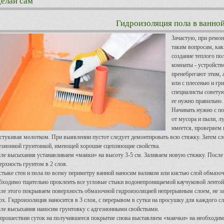
елай сам
Гидроизоляция пола в ванно
Зачастую, при ремон
таким вопросам, как
создание теплого по
комнаты - устройст
пренебрегают этим, 
или с плесенью и г
специалисты советую
ее нужно правильно.
Начинать нужно с по
от мусора и пыли, л
имеется, проверяем 
стукивая молотком. При выявлении пустот следует демонтировать всю стяжку. Затем сл
езионной грунтовкой, имеющей хорошие сцепляющие свойства.
ле высыхания устанавливаем «маяки» на высоту 3-5 см. Заливаем новую стяжку. После
ерхность грунтом в 2 слоя.
стыке стен и пола по всему периметру ванной наносим валиком или кистью слой обмаз
бходимо тщательно проклеить все угловые стыки водонепроницаемой каучуковой лентой
ле этого покрываем поверхность обмазочной гидроизоляцией непрерывным слоем, не забы
рх. Гидроизоляция наносится в 3 слоя, с перерывом в сутки на просушку для каждого сл
ле высыхания наносим грунтовку с адгезионными свойствами.
прошествии суток на получившееся покрытие снова выставляем «маячки» на необходим