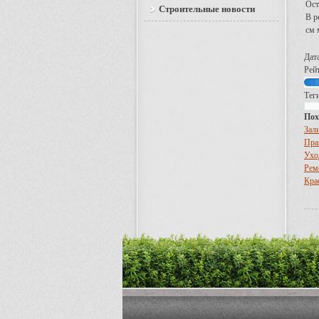
Ост
Строительные новости
В р
см 
Дат
Рейт
Теги
Пох
Зал
Пра
Ухо
Рем
Кра