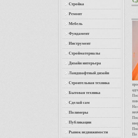
Сд
Стройка
Ремонт
Мебель
Фундамент
Инструмент
Стройматериалы
Дизайн интерьера
Ландшафтный дизайн
Строительная техника
про
адг
Бытовая техника
Пос
пов
Сделай сам
На 
Полимеры
нео
Пос
Публикации
вве
Пос
Рынок недвижимости
По 