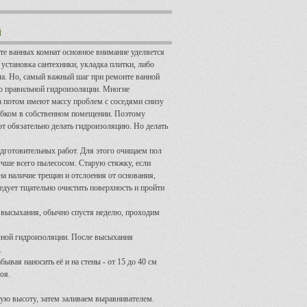
й
те ванных комнат основное внимание уделяется
 установка сантехники, укладка плитки, либо
ла. Но, самый важный шаг при ремонте ванной
во правильной гидроизоляции. Многие
а потом имеют массу проблем с соседями снизу
рибком в собственном помещении. Поэтому
т обязательно делать гидроизоляцию. Но делать
дготовительных работ. Для этого очищаем пол
учше всего пылесосом. Старую стяжку, если
на наличие трещин и отслоения от основания,
едует тщательно очистить поверхность и пройти
 высыхания, обычно спустя неделю, проходим
очной гидроизоляции. После высыхания
.
вая наносить её и на стены - от 15 до 40 см
оя.
ую высоту, затем заливаем выравнивателем.