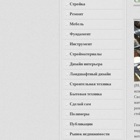
Ст
Стройка
Ремонт
Мебель
Фундамент
Инструмент
Стройматериалы
Дизайн интерьера
Ландшафтный дизайн
Строительная техника
(РА
исп
Бытовая техника
Сво
мат
Сделай сам
раз
Полимеры
сто
Публикации
Гео
вид
Рынок недвижимости
мет