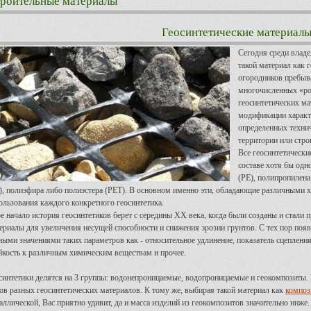
роительные материалы
Геосинтетические материал
Сегодня среди владе
такой материал как 
огородников пребыва
многочисленных «ро
геосинтетических ма
модификации характ
определенных технич
территории или стро
Все геосинтетически
составе хотя бы одн
(РЕ), полипропилена
), полиэфира либо полиэстера (РЕТ). В основном именно эти, обладающие различными 
ользования каждого конкретного геосинтетика.
е начало история геосинтетиков берет с середины XX века, когда были созданы и стали
ериалы для увеличения несущей способности и снижения эрозии грунтов. С тех пор по
ными значениями таких параметров как - относительное удлинение, показатель сцепления 
йкость к различным химическим веществам и прочее.
синтетики делятся на 3 группы: водонепроницаемые, водопроницаемые и геокомпозиты.
ов разных геосинтетических материалов. К тому же, выбирая такой материал как
композ
аллической, Вас приятно удивит, да и масса изделий из геокомпозитов значительно ниже.