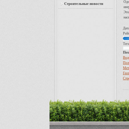
Одн
Строительные новости
ине
Это
нас
Дат
Рейт
Теги
Пох
Вод
Пол
Мет
Геот
Стр