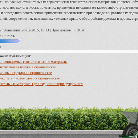
ой из важных отличительных характеристик геосинтетических материалов является, об
ртностью, экологичность. То есть, их применение не оказывает какого либо отрицатель
 и определило повсеместное применение геосинтетиков при возведении различных под
ыпей, сооружении так называемых «зеленых крыш», обустройстве дренажа и прочих ст
а публикации: 26-02-2015, 19:13 | Просмотров → 3014
инг статьи:
:
ожие публикации:
опроницаемые геосинтетические материалы
иэтиленовая пленка в строительстве
аллоконструкции в строительстве
екстиль – новое слово в строительстве
оительные материалы для гидроизоляции фундамента