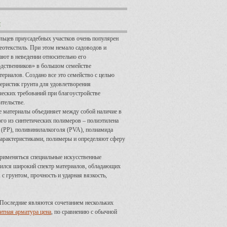
ы
льцев приусадебных участков очень популярен
геотекстиль. При этом немало садоводов и
ют в неведении относительно его
дственников» в большом семействе
териалов. Создано все это семейство с целью
еристик грунта для удовлетворения
еских требований при благоустройстве
ительстве.
е материалы объединяет между собой наличие в
ого из синтетических полимеров – полиэтилена
 (РР), поливинилалкоголя (PVA), полиамида
характеристиками, полимеры и определяют сферу
 применяться специальные искусственные
явился широкий спектр материалов, обладающих
с грунтом, прочность и ударная вязкость,
 Последние являются сочетанием нескольких
итная арматура цена
, по сравнению с обычной