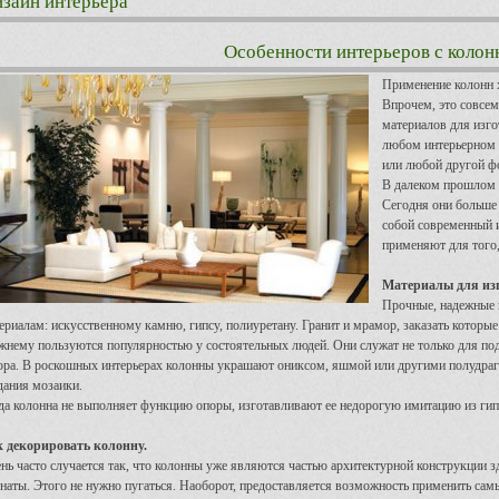
зайн интерьера
Особенности интерьеров с колон
Применение колонн х
Впрочем, это совсем
материалов для изго
любом интерьерном с
или любой другой ф
В далеком прошлом 
Сегодня они больше
собой современный 
применяют для того,
Материалы для изг
Прочные, надежные 
ериалам: искусственному камню, гипсу, полиуретану. Гранит и мрамор, заказать которы
жнему пользуются популярностью у состоятельных людей. Они служат не только для по
ора. В роскошных интерьерах колонны украшают ониксом, яшмой или другими полудр
дания мозаики.
да колонна не выполняет функцию опоры, изготавливают ее недорогую имитацию из гип
 декорировать колонну.
нь часто случается так, что колонны уже являются частью архитектурной конструкции з
наты. Этого не нужно пугаться. Наоборот, предоставляется возможность применить са