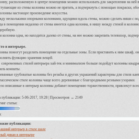
онну, расположенную в центре помещения можно использовать для закрепления на ней в
тупающие из стены колонны можно не прятать, а подчеркнуть с помощью покраски, обо
колонны настоящее произведение искусства.
ду несколькими опорными колоннами, идущими вдоль стены, можно сделать ниши с под
да в помещении недалеко от стены имеется одна колонна, в нишу между стеной и колонн
деробную.
и колонна одна, но находится далеко от стены, на нее можно закрепить телевизор, подче
то в интерьере.
онны помогут разделить помещение на отдельные зоны. Если приставить к ним шкаф, он 
олнять функцию хранения вещей.
 современных стилей интерьера хай-тек и минимализм больше подойдут колонны квадр
тиль комнаты.
евянные грубоватые колонны без резьбы и других украшений характерны для стиля кант
лассическом стиле колонны чаще всего деревянные с благородными резными узорами.
ло вписанные в интерьер колонны добавят помещению торжественности, привлекут все
а публикации: 5-06-2017, 19:28 | Просмотров → 2149
инг статьи:
:
ожие публикации:
ашний интерьер в стиле шале
ный диван в интерьере