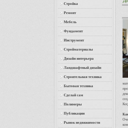
Ди
Стройка
Ремонт
Мебель
Фундамент
Инструмент
Стройматериалы
Дизайн интерьера
Ландшафтный дизайн
Строительная техника
мат
Бытовая техника
пре
дек
Сделай сам
соз
Полимеры
Ког
Публикации
Как
Оче
Рынок недвижимости
ком