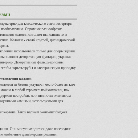
нами
арактерно для классического стиля интерьера.
 необязательно. Огромное разнообразие
товления колонн позволяет выполнить их в
тиле. Колонна - столб круглой, цилиндрической
ормы.
колонны использовали только для опоры здания.
 выполняют декоративную функцию, украшая
интерьер. Декоративные фальшь-колонны
 чтобы скрыть трубы и электрическую проводку.
отовления колонн.
колонны из бетона уступают место более легким
е можно в любой строительной компании, по-
ддержки постройки, но и являются элементом
агоценными камнями, используемыми для
сокартона. Такой вариант экономит бюджет.
дания. Они могут находиться даже посередине
мые необычные дизайнерские решения.