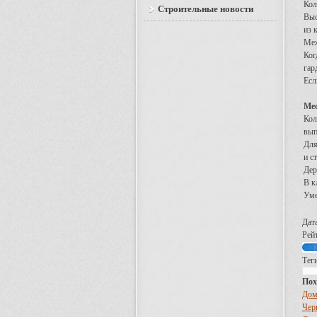
Кол
Строительные новости
Выс
из 
Меж
Ког
гар
Есл
Мес
Кол
вып
Для
и с
Дер
В к
Уме
Дат
Рейт
Теги
Пох
Дом
Чер