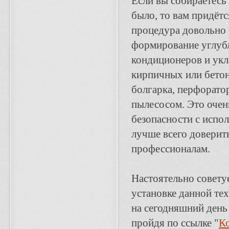
Если вы собираетесь 
было, то вам придётс
процедура довольно 
формирование углубл
кондиционеров и укл
кирпичных или бетон
болгарка, перфорато
пылесосом. Это очен
безопасности с испо
лучше всего доверит
профессионалам.
Настоятельно совету
установке данной те
на сегодняшний день 
пройдя по ссылке "
К