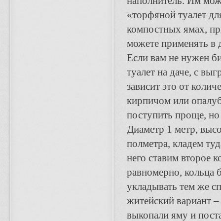
наполнитель. Им мож
«торфяной туалет для
компостных ямах, пр
можете применять в 
Если вам не нужен би
туалет на даче, с вы
зависит это от коли
кирпичом или опалуб
поступить проще, но
Диаметр 1 метр, высо
полметра, кладем ту
него ставим второе к
равномерно, кольца б
укладывать тем же с
житейский вариант – 
выкопали яму и поста