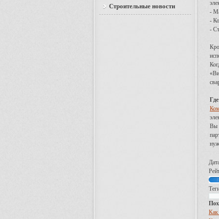
эле
Строительные новости
- М
- К
- С
Кро
исп
Ког
«Ви
сва
Где
Ком
эле
Вы 
пар
нуж
Дат
Рейт
Теги
Пох
Как