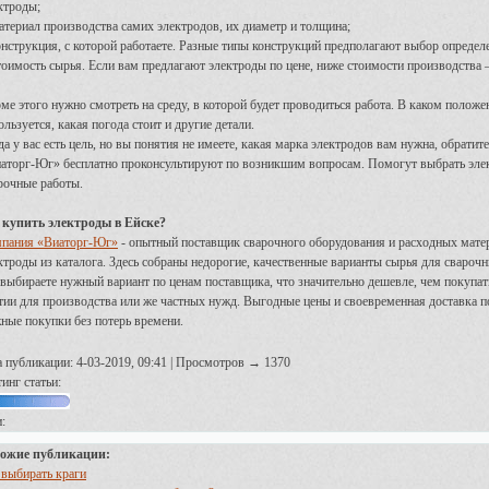
ктроды;
атериал производства самих электродов, их диаметр и толщина;
онструкция, с которой работаете. Разные типы конструкций предполагают выбор определ
тоимость сырья. Если вам предлагают электроды по цене, ниже стоимости производства –
ме этого нужно смотреть на среду, в которой будет проводиться работа. В каком положе
ользуется, какая погода стоит и другие детали.
да у вас есть цель, но вы понятия не имеете, какая марка электродов вам нужна, обратит
аторг-Юг» бесплатно проконсультируют по возникшим вопросам. Помогут выбрать эле
рочные работы.
 купить электроды в Ейске?
пания «Виаторг-Юг»
- опытный поставщик сварочного оборудования и расходных мате
ктроды из каталога. Здесь собраны недорогие, качественные варианты сырья для свароч
выбираете нужный вариант по ценам поставщика, что значительно дешевле, чем покупа
тии для производства или же частных нужд. Выгодные цены и своевременная доставка п
ные покупки без потерь времени.
а публикации: 4-03-2019, 09:41 | Просмотров → 1370
инг статьи:
:
ожие публикации:
 выбирать краги