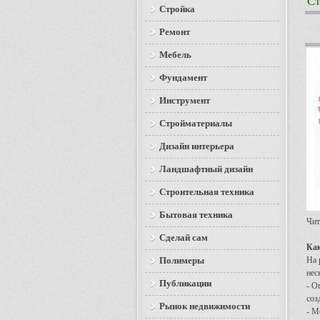
Ст
Стройка
Ремонт
Мебель
Фундамент
Инструмент
Стройматериалы
Дизайн интерьера
Ландшафтный дизайн
Строительная техника
Бытовая техника
Чит
Сделай сам
Как
Полимеры
На 
нес
Публикации
- О
соз
Рынок недвижимости
- М