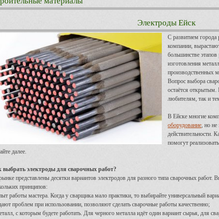
роительные материалы
Электроды Ейск
С развитием города
компании, вырастают
большинстве этапов
изготовления металл
производственных м
Вопрос выбора свар
остаётся открытым. 
любителям, так и тем
В Ейске многие ком
оборудование
, но н
действительности. К
помогут реализовать
айте далее.
 выбрать электроды для сварочных работ?
рынке представлены десятки вариантов электродов для разного типа сварочных работ. 
кольких принципов:
пыт работы мастера. Когда у сварщика мало практики, то выбирайте универсальный вариа
дают проблем при использовании, позволяют сделать сварочные работы качественно;
еталл, с которым будете работать. Для черного металла идёт один вариант сырья, для с