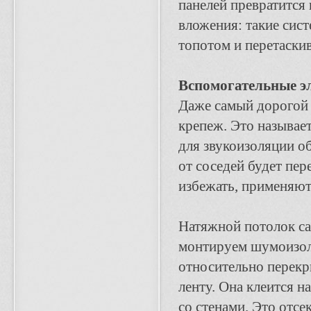
панелей превратится 
вложения: такие сис
топотом и перетаски
Вспомогательные э
Даже самый дорогой м
крепеж. Это называе
для звукоизоляции о
от соседей будет пе
избежать, применяют
Натяжной потолок сам
монтируем шумоизоля
относительно перек
ленту. Она клеится 
со стенами. Это отсе