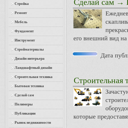
Сделай сам
→ К
Стройка
Ежеднев
Ремонт
скаплив
Мебель
прекрас
Фундамент
его внешний вид на
Инструмент
Стройматериалы
Дата публи
Дизайн интерьера
Ландшафтный дизайн
Строительная техника
Строительная 
Бытовая техника
Зачасту
Сделай сам
строите
Полимеры
оборудо
Публикации
которые предоставя
Рынок недвижимости