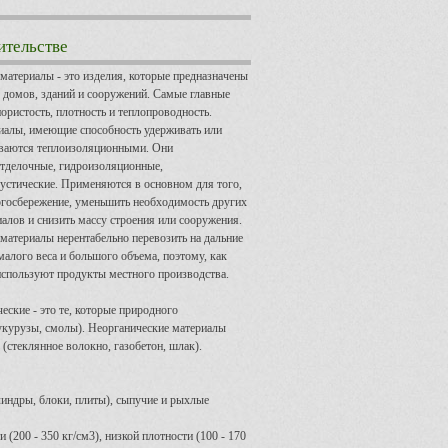
ительстве
атериалы - это изделия, которые предназначены
 домов, зданий и сооружений. Самые главные
пористость, плотность и теплопроводность.
иалы, имеющие способность удерживать или
ываются теплоизоляционными. Они
отделочные, гидроизоляционные,
устические. Применяются в основном для того,
ргосбережение, уменьшить необходимость других
алов и снизить массу строения или сооружения.
атериалы нерентабельно перевозить на дальние
 малого веса и большого объема, поэтому, как
используют продукты местного производства.
ские - это те, которые природного
кукурузы, смолы). Неорганические материалы
(стеклянное волокно, газобетон, шлак).
индры, блоки, плиты), сыпучие и рыхлые
 (200 - 350 кг/см3), низкой плотности (100 - 170