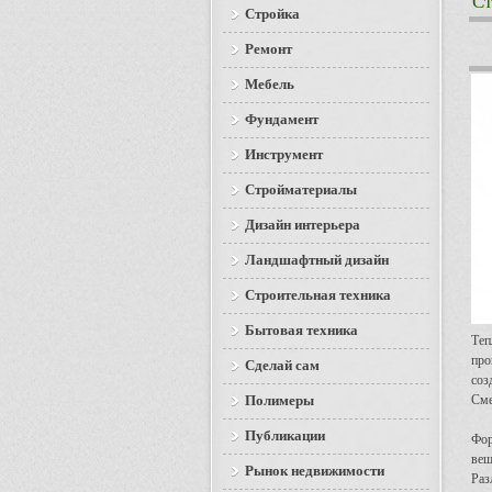
Ст
Стройка
Ремонт
Мебель
Фундамент
Инструмент
Стройматериалы
Дизайн интерьера
Ландшафтный дизайн
Строительная техника
Бытовая техника
Теп
про
Сделай сам
соз
Полимеры
Сме
Публикации
Фор
вещ
Рынок недвижимости
Раз