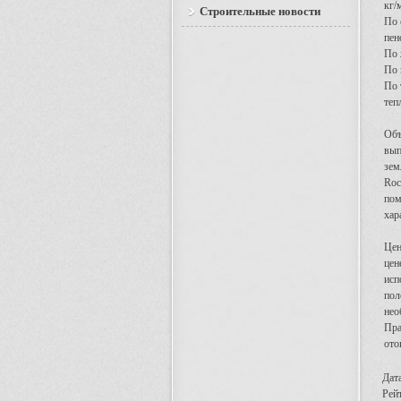
кг/
Строительные новости
По 
пен
По 
По 
По 
теп
Объ
вып
зем
Roc
пом
хар
Цен
цен
исп
пол
нео
Пра
ото
Дат
Рейт