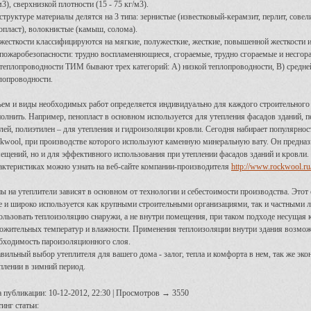
м3), сверхнизкой плотности (15 - 75 кг/м3).
структуре материалы делятся на 3 типа: зернистые (известковый-керамзит, перлит, совели
опласт), волокнистые (камыш, солома).
жесткости классифицируются на мягкие, полужесткие, жесткие, повышенной жесткости 
пожаробезопасности: трудно воспламеняющиеся, сгораемые, трудно сгораемые и несгор
теплопроводности ТИМ бывают трех категорий: А) низкой теплопроводности, B) средн
лопроводности.
ем и виды необходимых работ определяется индивидуально для каждого строительного о
олнить. Например, пенопласт в основном используется для утепления фасадов зданий, п
лей, полиэтилен – для утепления и гидроизоляции кровли. Сегодня набирает популярно
kwool, при производстве которого используют каменную минеральную вату. Он предназна
ещений, но и для эффективного использования при утеплении фасадов зданий и кровли.
актеристиках можно узнать на веб-сайте компании-производителя
http://www.rockwool.ru
ы на утеплители зависят в основном от технологии и себестоимости производства. Этот
е и широко используется как крупными строительными организациями, так и частными 
ользовать теплоизоляцию снаружи, а не внутри помещения, при таком подходе несущая 
ожительных температур и влажности. Применения теплоизоляции внутри здания возмож
бходимость пароизоляционного слоя.
вильный выбор утеплителя для вашего дома - залог, тепла и комфорта в нем, так же эк
плении в зимний период.
а публикации: 10-12-2012, 22:30 | Просмотров → 3550
инг статьи: