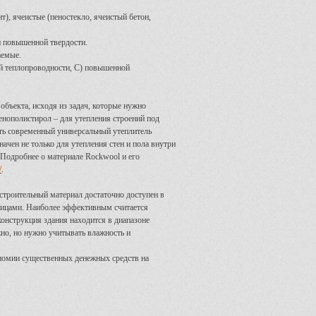
т), ячеистые (пеностекло, ячеистый бетон,
и повышенной твердости.
аемые.
ей теплопроводности, C) повышенной
бъекта, исходя из задач, которые нужно
енополистирол – для утепления строений под
сть современный универсальный утеплитель
чен не только для утепления стен и пола внутри
 Подробнее о материале Rockwool и его
/
.
 строительный материал достаточно доступен в
лицами. Наиболее эффективным считается
конструкция здания находится в диапазоне
но, но нужно учитывать влажность и
ономии существенных денежных средств на