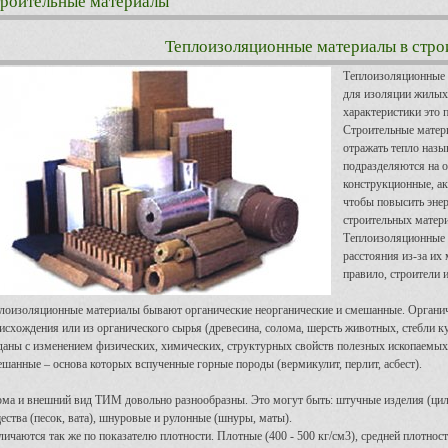
роительные материалы
Теплоизоляционные материалы в стро
Теплоизоляционные м
для изоляции жилых
характеристики это 
Строительные матер
отражать тепло наз
подразделяются на 
конструкционные, ак
чтобы повысить эне
строительных матери
Теплоизоляционные м
расстояния из-за их
правило, строители 
лоизоляционные материалы бывают органические неорганические и смешанные. Органиче
исхождения или из органического сырья (древесина, солома, шерсть животных, стебли 
даны с изменением физических, химических, структурных свойств полезных ископаемых 
шанные – основа которых вспученные горные породы (вермикулит, перлит, асбест).
ма и внешний вид ТИМ довольно разнообразны. Это могут быть: штучные изделия (цил
ества (песок, вата), шнуровые и рулонные (шнуры, маты).
личаются так же по показателю плотности. Плотные (400 - 500 кг/см3), средней плотности