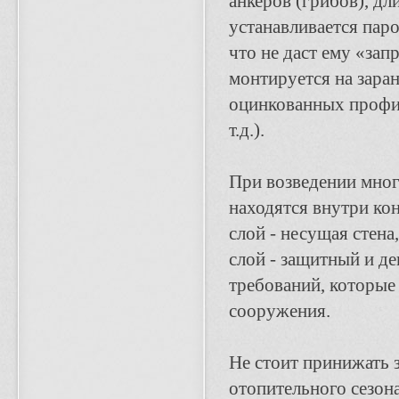
анкеров (грибов), дл
устанавливается пар
что не даст ему «зап
монтируется на зара
оцинкованных профил
т.д.).
При возведении мног
находятся внутри ко
слой - несущая стена
слой - защитный и де
требований, которые
сооружения.
Не стоит принижать 
отопительного сезон