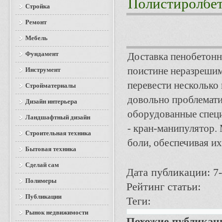
Полистиролбе
Стройка
Ремонт
Мебель
Фундамент
Доставка пенобетонн
поистине неразрешим
Инструмент
перевести несколько
Стройматериалы
довольно проблемати
Дизайн интерьера
оборудованные специ
Ландшафтный дизайн
- кран-манипулятор.
Строительная техника
боли, обеспечивая и
Бытовая техника
Сделай сам
Дата публикации: 7-
Полимеры
Рейтинг статьи:
Публикации
Теги:
Рынок недвижимости
Похожие публикац