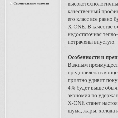
высокотехнологичным
Строительные новости
качественный профиль
его класс все равно 
X-ONE. В качестве о
недостаточная тепло
потрачены впустую.
Особенности и пре
Важным преимущество
представлена в конце
приятно удивит поку
4% будет выше обычн
экономия по удержани
X-ONE станет насто
шума, жары, холода 