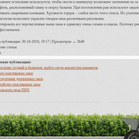
рамное остекление используется, чтобы свести к минимуму возможное затемнение из-за
филь, расположенный снижу и сверху балкона. При изготовлении рам используют закален
ливать защитными пленками. Хрупкость торцов – слабое место этого стекла. Их уплот
нологии позволяют украсить створки окон различными рисунками.
тировать все перечисленные выше окна в одиночку очень сложно и опасно. Поэтому ре
фессионалов.
а публикации: 30-10-2010, 19:17 | Просмотров → 3640
инг статьи:
:
ожие публикации:
екление лоджий и балконов: выбор среди множества вариантов
ор пластиковых окон
плуатация деревянных окон
ройство пластиковых окон
 заказать окна ПВХ