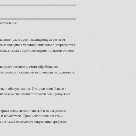
остекление.
ециальным раствором, защищающим рамы от
 из-за погодных условий, окна плохо закрываются
охая, а также зимой помещения с такими окнами
вившуюся ржавчину стоит обрабатывать
тественном освещении их лучше не использовать.
сты в обслуживании. Створки окон бывают
ивая и за счет миниатюрности рам пропускает
ериал экологически чистый и не загрязняет
и термостоек. Срок использования его –
ить такое остекление непременно требуется