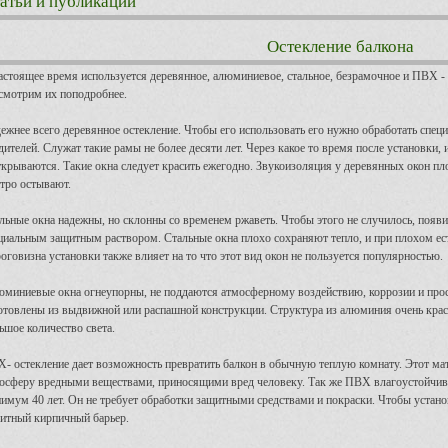
атьи и публикации
Остекление балкона
астоящее время используется деревянное, алюминиевое, стальное, безрамочное и ПВХ - 
смотрим их поподробнее.
ежнее всего деревянное остекление. Чтобы его использовать его нужно обработать сп
дителей. Служат такие рамы не более десяти лет. Через какое то время после установки,
ткрываются. Такие окна следует красить ежегодно. Звукоизоляция у деревянных окон пл
тро остывают.
льные окна надежны, но склонны со временем ржаветь. Чтобы этого не случилось, поя
циальным защитным раствором. Стальные окна плохо сохраняют тепло, и при плохом ес
оговизна установки также влияет на то что этот вид окон не пользуется популярностью.
миниевые окна огнеупорны, не поддаются атмосферному воздействию, коррозии и про
отовлены из выдвижной или распашной конструкции. Структура из алюминия очень крас
ьшое количество света.
- остекление дает возможность превратить балкон в обычную теплую комнату. Этот мат
осферу вредными веществами, приносящими вред человеку. Так же ПВХ влагоустойчив 
имум 40 лет. Он не требует обработки защитными средствами и покраски. Чтобы установ
итный кирпичный барьер.