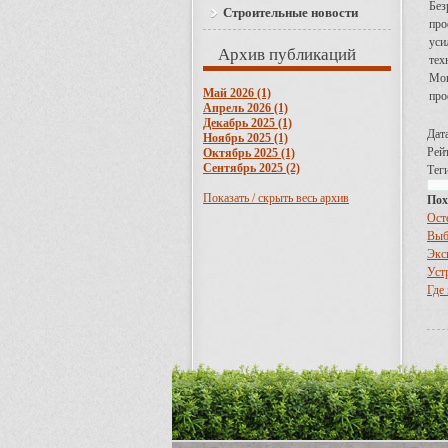
Без
Строительные новости
про
уси
Архив публикаций
тех
Мон
Май 2026 (1)
про
Апрель 2026 (1)
Декабрь 2025 (1)
Дат
Ноябрь 2025 (1)
Рейт
Октябрь 2025 (1)
Сентябрь 2025 (2)
Теги
Показать / скрыть весь архив
Пох
Ост
Выб
Экс
Уст
Где