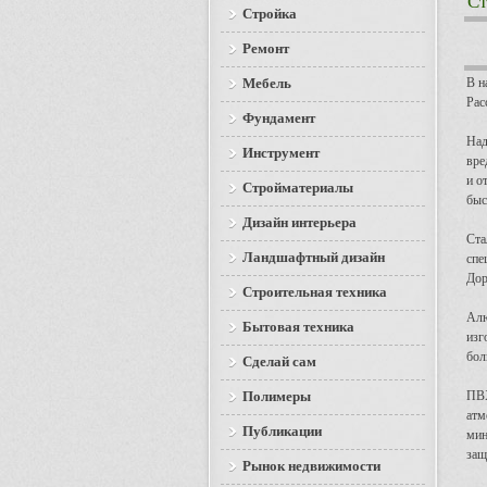
Ст
Стройка
Ремонт
Мебель
В н
Рас
Фундамент
Над
Инструмент
вре
и о
Стройматериалы
быс
Дизайн интерьера
Ста
Ландшафтный дизайн
спе
Дор
Строительная техника
Алю
Бытовая техника
изг
бол
Сделай сам
Полимеры
ПВХ
атм
Публикации
мин
защ
Рынок недвижимости